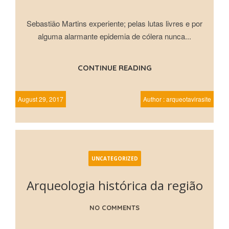
Sebastião Martins experiente; pelas lutas livres e por
alguma alarmante epidemia de cólera nunca...
CONTINUE READING
August 29, 2017
Author : arqueotavirasite
UNCATEGORIZED
Arqueologia histórica da região
NO COMMENTS