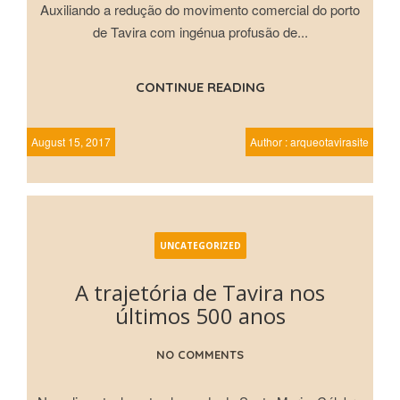
Auxiliando a redução do movimento comercial do porto
de Tavira com ingénua profusão de...
CONTINUE READING
August 15, 2017
Author : arqueotavirasite
UNCATEGORIZED
A trajetória de Tavira nos
últimos 500 anos
NO COMMENTS