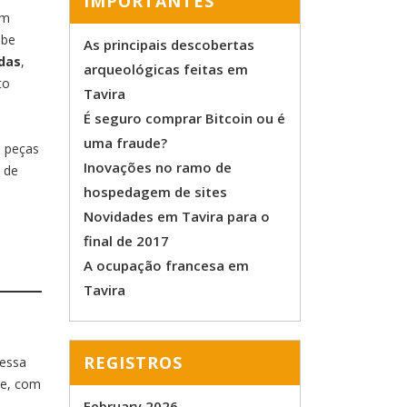
IMPORTANTES
em
ebe
As principais descobertas
das
,
arqueológicas feitas em
to
Tavira
É seguro comprar Bitcoin ou é
uma fraude?
e peças
Inovações no ramo de
 de
hospedagem de sites
Novidades em Tavira para o
final de 2017
A ocupação francesa em
Tavira
REGISTROS
 essa
te, com
February 2026
a