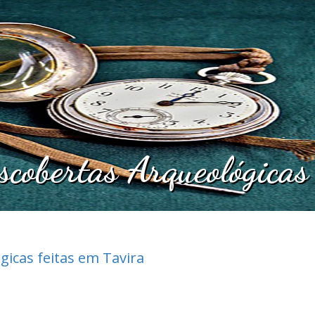
scobertas Arqueológicas
gicas feitas em Tavira