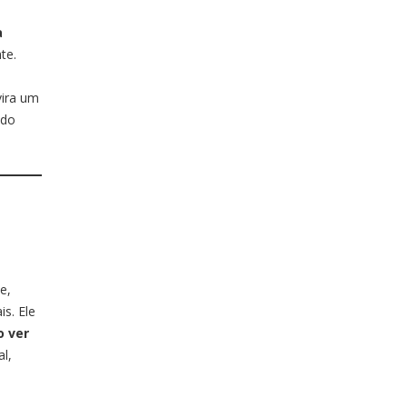
a
te.
vira um
 do
e,
is. Ele
o ver
l,