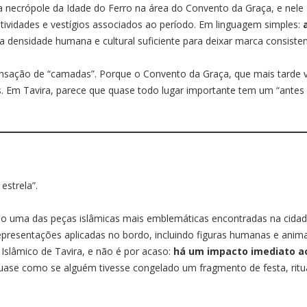
 necrópole da Idade do Ferro na área do Convento da Graça, e nele
tividades e vestígios associados ao período. Em linguagem simples:
tia densidade humana e cultural suficiente para deixar marca consisten
ensação de “camadas”. Porque o Convento da Graça, que mais tarde 
tes. Em Tavira, parece que quase todo lugar importante tem um “antes
estrela”.
o uma das peças islâmicas mais emblemáticas encontradas na cidad
 representações aplicadas no bordo, incluindo figuras humanas e anima
slâmico de Tavira, e não é por acaso:
há um impacto imediato a
quase como se alguém tivesse congelado um fragmento de festa, ritua