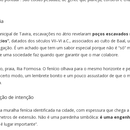
ia
nicipal de Tavira, escavações no átrio revelaram
poços escavados 
cios”
, datados dos séculos VII–VI a.C., associados ao culto de Baal,
vegação. É um achado que tem um sabor especial porque não é “só” m
ue uma sociedade faz quando quer garantir que o mar colabore.
mo, praia, Ria Formosa. O fenício olhava para o mesmo horizonte e p
 de certo modo, um lembrete bonito e um pouco assustador de que o 
.
ção de intenção
 a muralha fenícia identificada na cidade, com espessura que chega a
metros de extensão. Não é uma paredinha simbólica:
é uma engenh
 é lugar importante”.