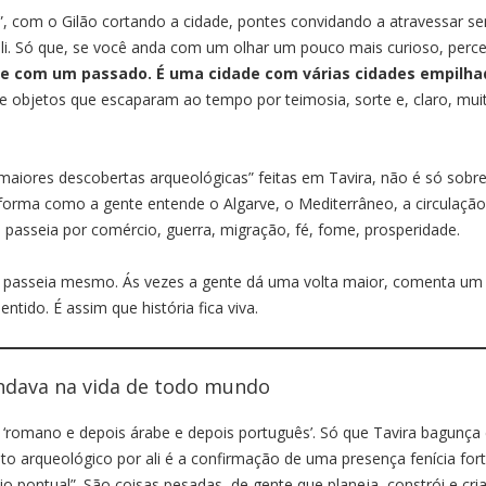
”, com o Gilão cortando a cidade, pontes convidando a atravessar s
ali. Só que, se você anda com um olhar um pouco mais curioso, perc
de com um passado. É uma cidade com várias cidades empilha
e objetos que escaparam ao tempo por teimosia, sorte e, claro, mui
“maiores descobertas arqueológicas” feitas em Tavira, não é só sobr
forma como a gente entende o Algarve, o Mediterrâneo, a circulação
passeia por comércio, guerra, migração, fé, fome, prosperidade.
m passeia mesmo. Ás vezes a gente dá uma volta maior, comenta um
ntido. É assim que história fica viva.
andava na vida de todo mundo
omano e depois árabe e depois português’. Só que Tavira bagunça
to arqueológico por ali é a confirmação de uma presença fenícia for
 pontual”. São coisas pesadas, de gente que planeja, constrói e cri