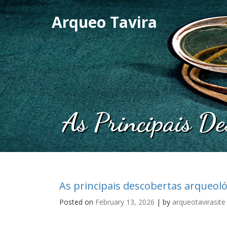
Arqueo Tavira
As Principais De
As principais descobertas arqueoló
Posted on
February 13, 2026
| by
arqueotavirasite