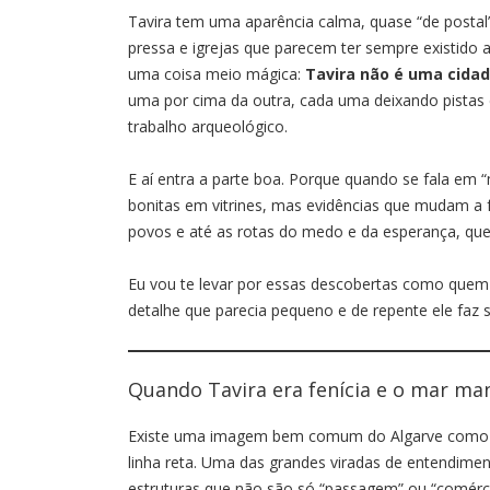
Tavira tem uma aparência calma, quase “de postal
pressa e igrejas que parecem ter sempre existido 
uma coisa meio mágica:
Tavira não é uma cida
uma por cima da outra, cada uma deixando pistas 
trabalho arqueológico.
E aí entra a parte boa. Porque quando se fala em 
bonitas em vitrines, mas evidências que mudam a 
povos e até as rotas do medo e da esperança, que 
Eu vou te levar por essas descobertas como que
detalhe que parecia pequeno e de repente ele faz se
Quando Tavira era fenícia e o mar m
Existe uma imagem bem comum do Algarve como ‘r
linha reta. Uma das grandes viradas de entendimen
estruturas que não são só “passagem” ou “comércio