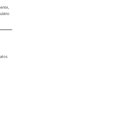
Gente,
ulário
tatos